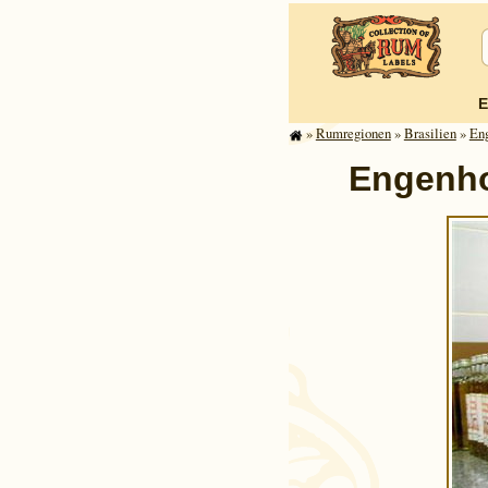
E
»
Rum­re­gi­o­nen
»
Brasilien
»
Eng
Engenho