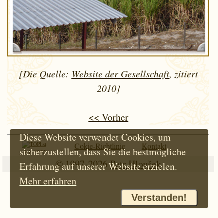
[Die Quelle:
Website der Gesellschaft
, zitiert
2010]
<< Vorher
Diese Website verwendet Cookies, um
Cokie-Richtlinie
Kontakt
sicherzustellen, dass Sie die bestmögliche
Seit 1997
© 1997-2026
Petr Hloušek
Erfahrung auf unserer Website erzielen.
Mehr erfahren
Verstanden!