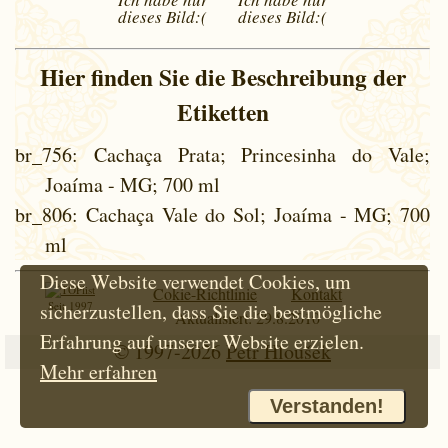
dieses
Bild:(
dieses
Bild:(
Hier finden Sie die Beschreibung der
Etiketten
br_756
: Cachaça Prata; Princesinha do Vale;
Joaíma - MG; 700 ml
br_806
: Cachaça Vale do Sol; Joaíma - MG; 700
ml
Diese Website verwendet Cookies, um
Cokie-Richtlinie
Kontakt
Seit 1997
sicherzustellen, dass Sie die bestmögliche
Aktualisiert: 29.8.2010
Erfahrung auf unserer Website erzielen.
© 1997-2026
Petr Hloušek
Mehr erfahren
Verstanden!