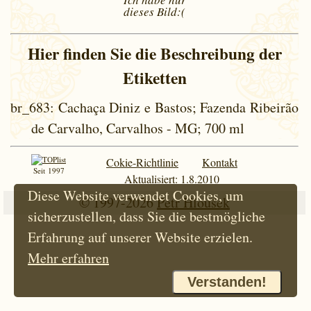
dieses
Bild:(
Hier finden Sie die Beschreibung der
Etiketten
br_683
: Cachaça Diniz e Bastos; Fazenda Ribeirão
de Carvalho, Carvalhos - MG; 700 ml
Cokie-Richtlinie
Kontakt
Seit 1997
Aktualisiert: 1.8.2010
Diese Website verwendet Cookies, um
© 1997-2026
Petr Hloušek
sicherzustellen, dass Sie die bestmögliche
Erfahrung auf unserer Website erzielen.
Mehr erfahren
Verstanden!