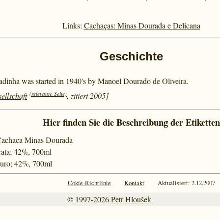
Links:
Cachaças: Minas Dourada e Delicana
Geschichte
dinha was started in 1940's by Manoel Dourado de Oliveira.
(relevante Seite)
ellschaft
, zitiert 2005]
Hier finden Sie die Beschreibung der Etiketten
 Cachaca Minas Dourada
rata; 42%, 700ml
Ouro; 42%, 700ml
Cokie-Richtlinie
Kontakt
Aktualisiert: 2.12.2007
© 1997-2026
Petr Hloušek