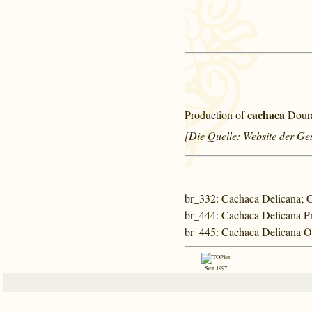
cachaca
Production of
Doura
[Die Quelle:
Website der Ges
br_332
: Cachaca Delicana;
br_444
: Cachaca Delicana P
br_445
: Cachaca Delicana 
Seit 1997