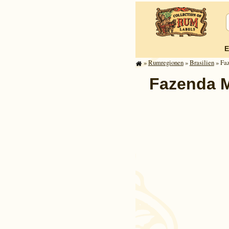
E
»
Rum­re­gi­o­nen
»
Brasilien
» Faz
Fazenda M