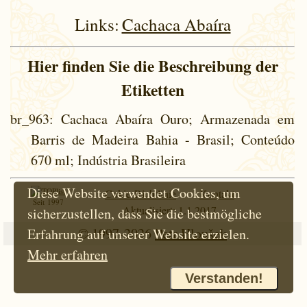
Links:
Cachaca Abaíra
Hier finden Sie die Beschreibung der
Etiketten
br_963
: Cachaca Abaíra Ouro; Armazenada em
Barris de Madeira Bahia - Brasil; Conteúdo
670 ml; Indústria Brasileira
Diese Website verwendet Cookies, um
Cokie-Richtlinie
Kontakt
Seit 1997
Aktualisiert: 1.1.2017
sicherzustellen, dass Sie die bestmögliche
© 1997-2026
Petr Hloušek
Erfahrung auf unserer Website erzielen.
Mehr erfahren
Verstanden!