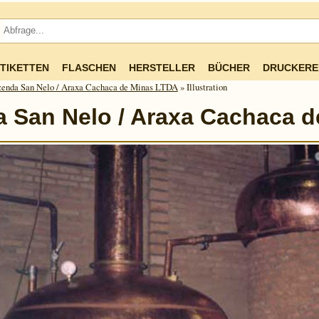
TIKETTEN
FLASCHEN
HERSTELLER
BÜCHER
DRUCKERE
zenda San Nelo / Araxa Cachaca de Minas LTDA
» Illustration
 San Nelo / Araxa Cachaca 