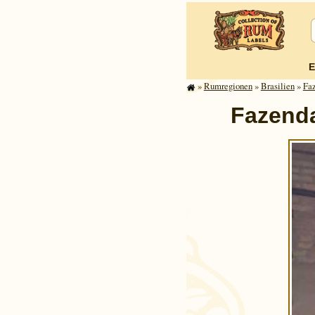
E
»
Rum­re­gi­o­nen
»
Brasilien
»
Fa
Fazenda