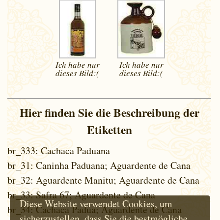
Ich habe nur
Ich habe nur
dieses
Bild:(
dieses
Bild:(
Hier finden Sie die Beschreibung der
Etiketten
br_333
: Cachaca Paduana
br_31
: Caninha Paduana; Aguardente de Cana
br_32
: Aguardente Manitu; Aguardente de Cana
br_33
: Safra 67; Aguardente de Cana
Diese Website verwendet Cookies, um
br_34
: Cachaca Padua; Aguardente de Cana
sicherzustellen, dass Sie die bestmögliche