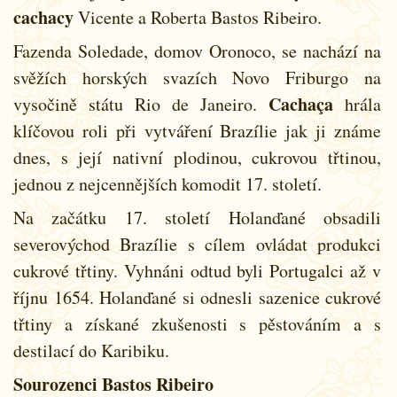
cachacy
Vicente a Roberta Bastos Ribeiro.
Fazenda Soledade, domov Oronoco, se nachází na
svěžích horských svazích Novo Friburgo na
Cachaça
vysočině státu Rio de Janeiro.
hrála
klíčovou roli při vytváření Brazílie jak ji známe
dnes, s její nativní plodinou, cukrovou třtinou,
jednou z nejcennějších komodit 17. století.
Na začátku 17. století Holanďané obsadili
severovýchod Brazílie s cílem ovládat produkci
cukrové třtiny. Vyhnáni odtud byli Portugalci až v
říjnu 1654. Holanďané si odnesli sazenice cukrové
třtiny a získané zkušenosti s pěstováním a s
destilací do Karibiku.
Sourozenci Bastos Ribeiro