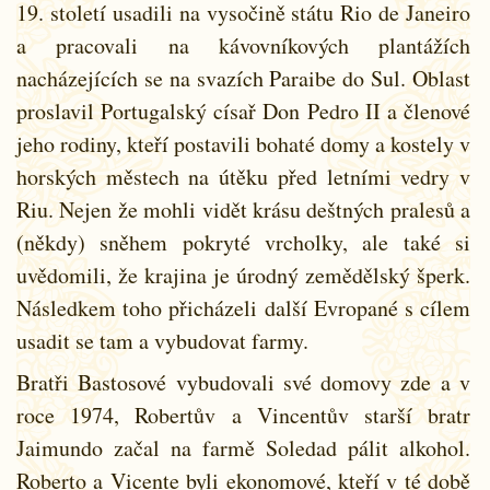
19. století usadili na vysočině státu Rio de Janeiro
a pracovali na kávovníkových plantážích
nacházejících se na svazích Paraibe do Sul. Oblast
proslavil Portugalský císař Don Pedro II a členové
jeho rodiny, kteří postavili bohaté domy a kostely v
horských městech na útěku před letními vedry v
Riu. Nejen že mohli vidět krásu deštných pralesů a
(někdy) sněhem pokryté vrcholky, ale také si
uvědomili, že krajina je úrodný zemědělský šperk.
Následkem toho přicházeli další Evropané s cílem
usadit se tam a vybudovat farmy.
Bratři Bastosové vybudovali své domovy zde a v
roce 1974, Robertův a Vincentův starší bratr
Jaimundo začal na farmě Soledad pálit alkohol.
Roberto a Vicente byli ekonomové, kteří v té době