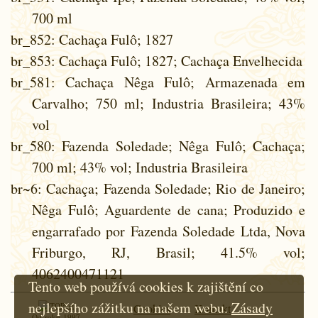
700 ml
br_852
: Cachaça Fulô; 1827
br_853
: Cachaça Fulô; 1827; Cachaça Envelhecida
br_581
: Cachaça Nêga Fulô; Armazenada em
Carvalho; 750 ml; Industria Brasileira; 43%
vol
br_580
: Fazenda Soledade; Nêga Fulô; Cachaça;
700 ml; 43% vol; Industria Brasileira
br~6
: Cachaça; Fazenda Soledade; Rio de Janeiro;
Nêga Fulô; Aguardente de cana; Produzido e
engarrafado por Fazenda Soledade Ltda, Nova
Friburgo, RJ, Brasil; 41.5% vol;
4062400471121
Tento web používá cookies k zajištění co
nejlepšího zážitku na našem webu.
Zásady
Cookies
Kontakt
Od roku 1997