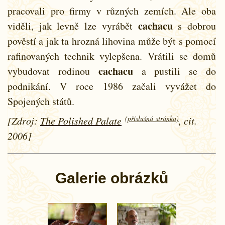
pracovali pro firmy v různých zemích. Ale oba
cachacu
viděli, jak levně lze vyrábět
s dobrou
pověstí a jak ta hrozná lihovina může být s pomocí
rafinovaných technik vylepšena. Vrátili se domů
cachacu
vybudovat rodinou
a pustili se do
podnikání. V roce 1986 začali vyvážet do
Spojených států.
(příslušná stránka)
[Zdroj:
The Polished Palate
, cit.
2006]
Galerie obrázků