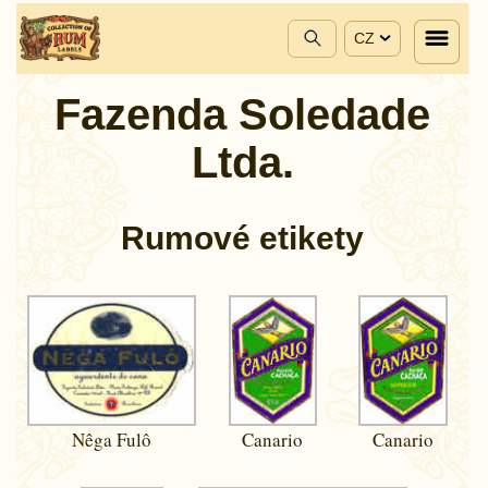
CZ
Fazenda Soledade
Ltda.
Rumové etikety
Nêga Fulô
Canario
Canario