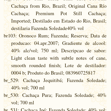
Cachaça from Rio, Brazil; Original Cana Río
Cachaça; Premium Pot Still Cachaça;
Imported; Destilado em Estado do Rio, Brasil;
destilaria Fazenda Soledade40% vol
br103
: Oronoco Rum; Fazenda; Reserva; Data de
producao: 04.apr.2007; Gradiente de alcool:
40% alc/vol; 750 ml; Descripcao de sabor:
Light clean taste with subtle notes of cane,
smooth rounded finish; Lote de destilador:
0004 b; Produto do Brasil; 083960725817
br_529
: Cachaça Jequitibá; Fazenda Soledade;
40% vol; 700 ml
br_530
: Cachaça Pura; Fazenda Soledade; 40%
vol; 700 ml
br_531
: Cachaça Ipé; Fazenda Soledade; 40% vol;