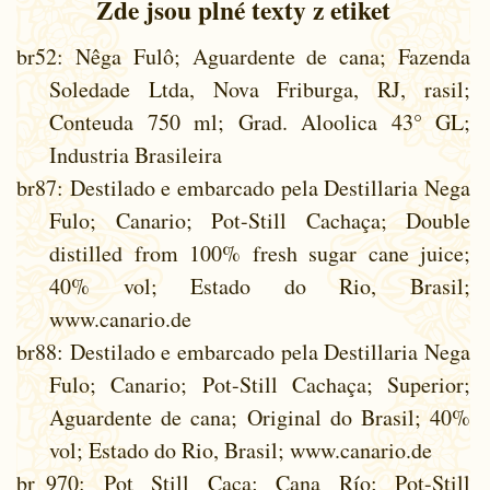
Zde jsou plné texty z etiket
br52
: Nêga Fulô; Aguardente de cana; Fazenda
Soledade Ltda, Nova Friburga, RJ, rasil;
Conteuda 750 ml; Grad. Aloolica 43° GL;
Industria Brasileira
br87
: Destilado e embarcado pela Destillaria Nega
Fulo; Canario; Pot-Still Cachaça; Double
distilled from 100% fresh sugar cane juice;
40% vol; Estado do Rio, Brasil;
www.canario.de
br88
: Destilado e embarcado pela Destillaria Nega
Fulo; Canario; Pot-Still Cachaça; Superior;
Aguardente de cana; Original do Brasil; 40%
vol; Estado do Rio, Brasil; www.canario.de
br_970
: Pot Still Caca; Cana Río; Pot-Still