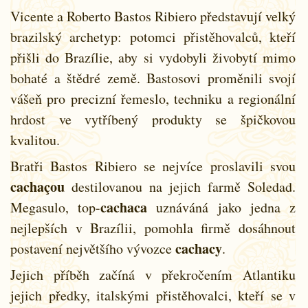
Vicente a Roberto Bastos Ribiero představují velký
brazilský archetyp: potomci přistěhovalců, kteří
přišli do Brazílie, aby si vydobyli živobytí mimo
bohaté a štědré země. Bastosovi proměnili svojí
vášeň pro precizní řemeslo, techniku a regionální
hrdost ve vytříbený produkty se špičkovou
kvalitou.
Bratři Bastos Ribiero se nejvíce proslavili svou
cachaçou
destilovanou na jejich farmě Soledad.
cachaca
Megasulo, top-
uznáváná jako jedna z
nejlepších v Brazílii, pomohla firmě dosáhnout
cachacy
postavení největšího vývozce
.
Jejich příběh začíná v překročením Atlantiku
jejich předky, italskými přistěhovalci, kteří se v