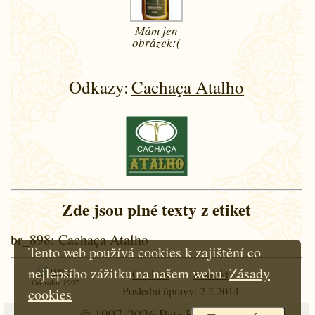
Mám jen
obrázek:(
Odkazy:
Cachaça Atalho
Zde jsou plné texty z etiket
br_898
: Cachaça Atalho
Tento web používá cookies k zajištění co
nejlepšího zážitku na našem webu.
Zásady
Cookies
Kontakt
Od roku 1997
Poslední úpravy: 2.2.2014
cookies
© 1997-2026
Petr Hloušek