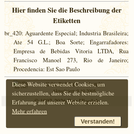
Hier finden Sie die Beschreibung der
Etiketten
br_420
: Aguardente Especial; Industria Brasileira;
Ate 54 G.L.; Boa Sorte; Engarrafadores:
Empresa de Bebidas Vitoria LTDA, Rua
Francisco Manoel 273, Rio de Janeiro;
Procedencia: Est Sao Paulo
Diese Website verwendet Cookies, um
Cokie-Richtlinie
Kontakt
Seit 1997
Aktualisiert: 9.10.2005
sicherzustellen, dass Sie die bestmögliche
© 1997-2026
Petr Hloušek
Erfahrung auf unserer Website erzielen.
Mehr erfahren
Verstanden!