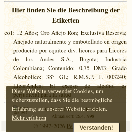
Hier finden Sie die Beschreibung der
Etiketten
co1
: 12 Años; Oro Añejo Ron; Exclusiva Reserva;
Añejado naturalmente y embotellado en origen
producido por equitec div. licores para Licores
de los Andes S.A., Bogota; Industria
Colombiana; Contenido: 0,75 DM3; Grado
Alcoholico: 38° GL; R.M.S.P. L 003240;
LicorAndes; El exceso de alcohol es
Diese Website verwendet Cookies, um
perjudicial para la salud
sicherzustellen, dass Sie die bestmögliche
Erfahrung auf unserer Website erzielen.
Cokie-Richtlinie
Kontakt
Seit 1997
Aktualisiert: 26.4.1998
Mehr erfahren
© 1997-2026
Petr Hloušek
Verstanden!