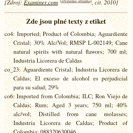
(příslušná stránka)
[Zdroj:
Examiner.com
, cit. 2010]
Zde jsou plné texty z etiket
co4
: Imported; Product of Colombia; Aguardiente
Cristal; 30% Alc/Vol; RMSP L-002149; Cane
natural spirits with natural flawors; 700 ml;
Industria Licorera de Caldas
co_23
: Aguardiente Cristal; Industria Licorera de
Caldas; El exceso de alcohol es perjudicial
para su salud; 29%
co6
: Imported from Colombia; ILC; Ron Viejo de
Caldas; Rum; Aged 3 years; 750 ml; 40%
alc/vol; Distilled from cane molasses;
Industria Licorera de Caldas; Product of
Colombia; 088320630046