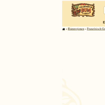
E
»
Rum­re­gi­o­nen
»
Franzö­sisch G