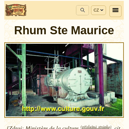
CZ
Rhum Ste Maurice
(příslušná stránka)
[Zdroj:
Ministère de la culture
, cit.