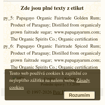
Zde jsou plné texty z etiket
py_5
: Papagayo Organic Fairtrade Golden Rum;
Product of Paraguay; Distilled from organicaly
grown faitrade sugar; www.papagayarum.com;
The Organic Spirits Co.; Organic certification
py_6
: Papagayo Organic Fairtrade Spiced Rum;
Product of Paraguay; Distilled from organicaly
grown faitrade sugar; www.papagayarum.com;
The Organic Spirits Co.; Organic certification
Tento web používá cookies k zajištění co
Cookies
Kontakt
nejlepšího zážitku na našem webu.
Zásady
Od roku 1997
Poslední úpravy: 7.3.2010
cookies
© 1997-2026
Petr Hloušek
Rozumím