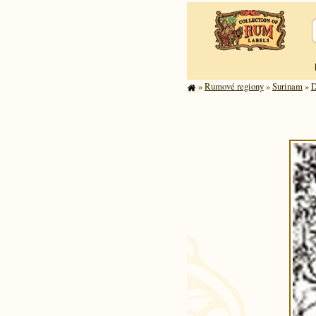
»
Rumové regiony
»
Surinam
»
D