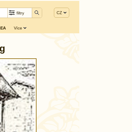
CZ
filtry
EA
Více
rg