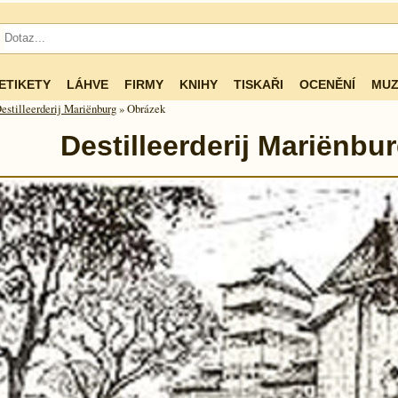
ETIKETY
LÁHVE
FIRMY
KNIHY
TISKAŘI
OCENĚNÍ
MUZ
estilleerderij Mariënburg
» Obrázek
Destilleerderij Mariënbu