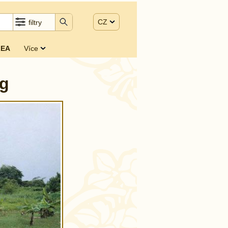
CZ
filtry
EA
Více
rg