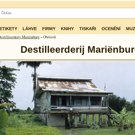
ETIKETY
LÁHVE
FIRMY
KNIHY
TISKAŘI
OCENĚNÍ
MUZ
estilleerderij Mariënburg
» Obrázek
Destilleerderij Mariënbu