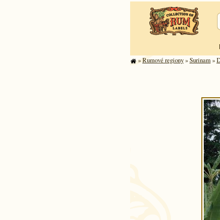
»
Rumové regiony
»
Surinam
»
D