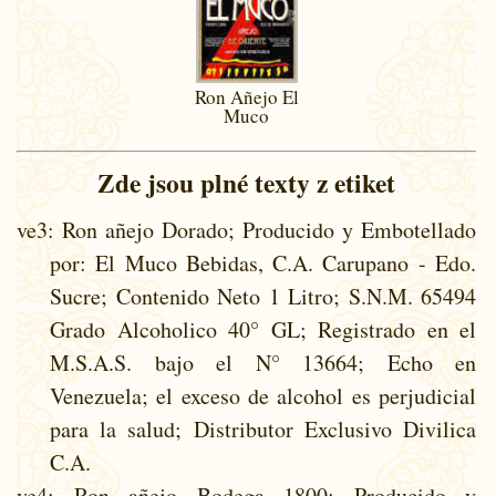
Ron Añejo El
Muco
Zde jsou plné texty z etiket
ve3
: Ron añejo Dorado; Producido y Embotellado
por: El Muco Bebidas, C.A. Carupano - Edo.
Sucre; Contenido Neto 1 Litro; S.N.M. 65494
Grado Alcoholico 40° GL; Registrado en el
M.S.A.S. bajo el N° 13664; Echo en
Venezuela; el exceso de alcohol es perjudicial
para la salud; Distributor Exclusivo Divilica
C.A.
ve4
: Ron añejo Bodega 1800; Producido y