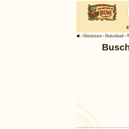
E
»
Druckereien
»
Deutsch­land
» B
Busch