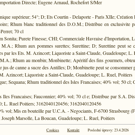
Importation Directe; Eugene Arnaud, Rochefort S/Mer
ique supérieur; 54°; D; Ets Courtin - Delaporte - Paris XIIe; Création L
ire; Rhum blanc traditionnel des D.O.M.; Distribue en exclusivite 
Perret; 70 cl
 Sonita; Purete Finesse; CHI; Commerciale Havraise d'Importation, L
s; M.A.; Rhum aux pommes surettes; Surettine; D; Surettine peut se
lles par les Ets. M. Azincort; Liquoriste a Saint-Claude, Guadeloupe; L. 
; M.A.; Rhum au monbin; Monbinette; Apéritif des fins gourmets, obteu p
r jus de canne a sucre des Antilles; D; Monbinette peut se consommer pur
. M. Azincort; Liquoriste a Saint-Claude, Guadeloupe; L. Ruel, Poitiers
ue; Sequana; Rhum traditionnel des Isles Francaises; 40% vol; 50 cl
 Iles Francaises; Fauconnier; 40% vol; 70 cl e; Distribue par S.A. Di
 L. Ruel Poitiers; 3162040120456; 3162040120456
0% vol; Mis en bouteille par U.C.A. - Negociants, F-6700 Strasbourg (
 Joseph Marsolle, La Boucan, Guadeloupe; L. Ruel, Poitiers
Cookies
Kontakt
Poslední úpravy: 23.4.2026