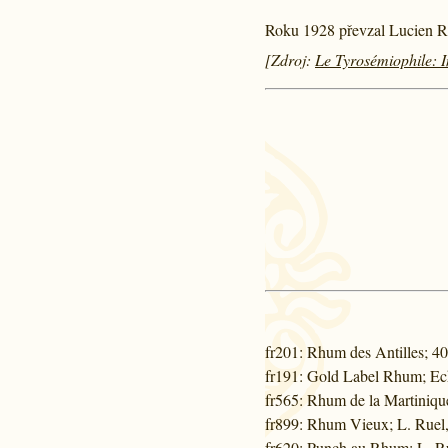
Roku 1928 převzal Lucien R
[Zdroj:
Le Tyrosémiophile: I
fr201
: Rhum des Antilles; 40
fr191
: Gold Label Rhum; Ech
fr565
: Rhum de la Martiniqu
fr899
: Rhum Vieux; L. Ruel,
fr620
: Punch au Rhum; L. Ru