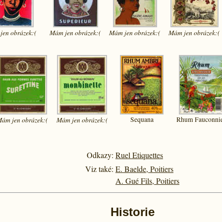
jen
obrázek:(
Mám jen
obrázek:(
Mám jen
obrázek:(
Mám jen
obrázek:(
Mám jen
obrázek:(
Mám jen
obrázek:(
Sequana
Rhum Fauconni
Odkazy:
Ruel Etiquettes
Viz také:
E. Baelde, Poitiers
A. Gué Fils, Poitiers
Historie