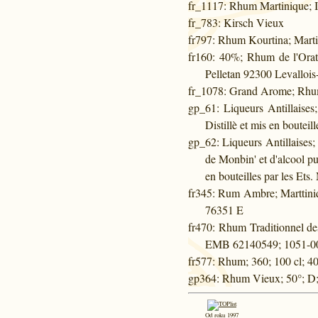
fr_1117
: Rhum Martinique; 
fr_783
: Kirsch Vieux
fr797
: Rhum Kourtina; Martin
fr160
: 40%; Rhum de l'Orato
Pelletan 92300 Levallois-
fr_1078
: Grand Arome; Rhum
gp_61
: Liqueurs Antillaise
Distillè et mis en boutei
gp_62
: Liqueurs Antillaises
de Monbin' et d'alcool pu
en bouteilles par les Ets
fr345
: Rum Ambre; Marttiniq
76351 E
fr470
: Rhum Traditionnel des
EMB 62140549; 1051-00;
fr577
: Rhum; 360; 100 cl; 4
gp364
: Rhum Vieux; 50°; D;
Od roku 1997