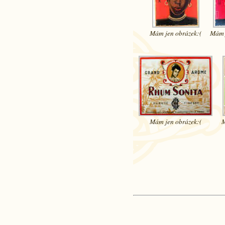
Mám jen
obrázek:(
Mám 
Mám jen
obrázek:(