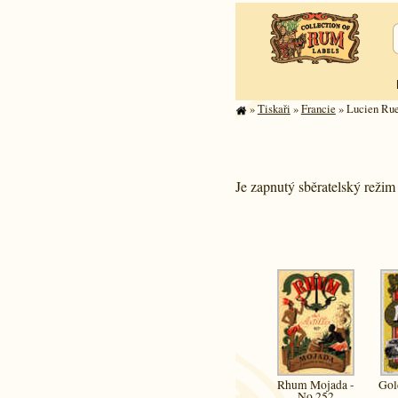
»
Tiskaři
»
Francie
» Lucien Rue
Je zapnutý sběratelský reži
Rhum Mojada -
Gol
No 252