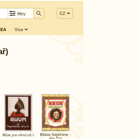
CZ
filtry
EA
Více
ař)
Mám jen
obrázek:(
Rhum Supérieur -
No 724