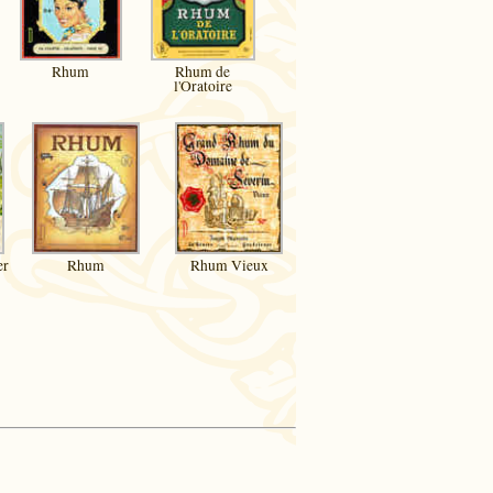
Rhum
Rhum de
l'Oratoire
er
Rhum
Rhum Vieux