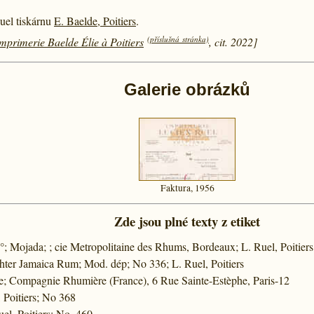
uel tiskárnu
E. Baelde, Poitiers
.
(příslušná stránka)
mprimerie Baelde Élie à Poitiers
, cit. 2022]
Galerie obrázků
Faktura, 1956
Zde jsou plné texty z etiket
°; Mojada; ; cie Metropolitaine des Rhums, Bordeaux; L. Ruel, Poitiers
ter Jamaica Rum; Mod. dép; No 336; L. Ruel, Poitiers
e; Compagnie Rhumière (France), 6 Rue Sainte-Estèphe, Paris-12
 Poitiers; No 368
el, Poitiers; No. 460