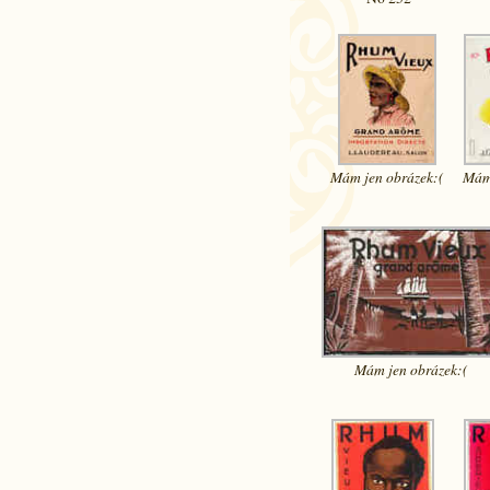
Mám jen
obrázek:(
Mám
Mám jen
obrázek:(