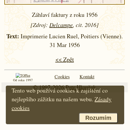
Záhlaví faktury z roku 1956
[Zdroj:
Delcampe
, cit. 2016]
Text:
Imprimerie Lucien Ruel, Poitiers (Vienne).
31 Mar 1956
<< Zpět
Cookies
Kontakt
Od roku 1997
© 1997-2026
Petr Hloušek
Tento web používá cookies k zajištění co
nejlepšího zážitku na našem webu.
Zásady
cookies
Rozumím