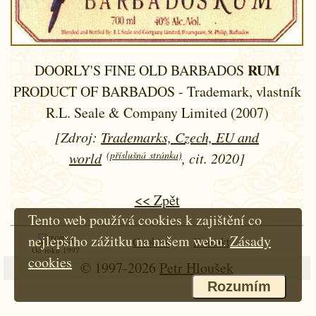
RUM
DOORLY'S FINE OLD BARBADOS
PRODUCT OF BARBADOS - Trademark, vlastník
R.L. Seale & Company Limited (2007)
[Zdroj:
Trademarks, Czech, EU and
(příslušná stránka)
world
, cit. 2020]
<< Zpět
Tento web používá cookies k zajištění co
nejlepšího zážitku na našem webu.
Zásady
Cookies
Kontakt
Od roku 1997
cookies
© 1997-2026
Petr Hloušek
Rozumím