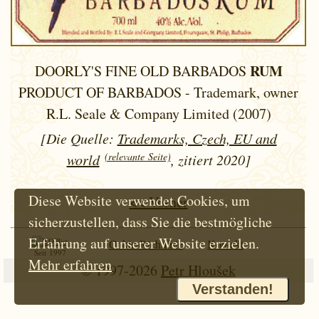
RUM
DOORLY'S FINE OLD BARBADOS
PRODUCT OF BARBADOS - Trademark, owner
R.L. Seale & Company Limited (2007)
[Die Quelle:
Trademarks, Czech, EU and
(relevante Seite)
world
, zitiert 2020]
Diese Website verwendet Cookies, um
<< Vorher
sicherzustellen, dass Sie die bestmögliche
Erfahrung auf unserer Website erzielen.
Cokie-Richtlinie
Kontakt
Seit 1997
Mehr erfahren
© 1997-2026
Petr Hloušek
Verstanden!