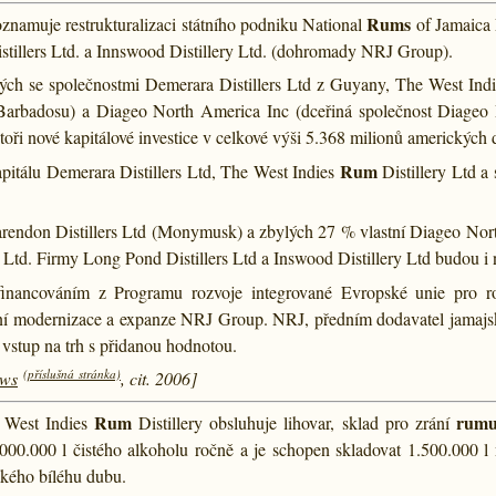
Rums
znamuje restrukturalizaci státního podniku National
of Jamaica 
istillers Ltd. a Innswood Distillery Ltd. (dohromady NRJ Group).
ch se společnostmi Demerara Distillers Ltd z Guyany, The West Ind
Barbadosu) a Diageo North America Inc (dceřiná společnost Diageo P
vestoři nové kapitálové investice v celkové výši 5.368 milionů americký
Rum
pitálu Demerara Distillers Ltd, The West Indies
Distillery Ltd a
arendon Distillers Ltd (Monymusk) a zbylých 27 % vlastní Diageo Nort
 Ltd. Firmy Long Pond Distillers Ltd a Inswood Distillery Ltd budou 
 financováním z Programu rozvoje integrované Evropské unie pro 
ní modernizace a expanze NRJ Group. NRJ, předním dodavatel jamaj
 vstup na trh s přidanou hodnotou.
(příslušná stránka)
ews
, cit. 2006]
Rum
rum
 West Indies
Distillery obsluhuje lihovar, sklad pro zrání
000.000 l čistého alkoholu ročně a je schopen skladovat 1.500.000 l
ckého bíléhu dubu.