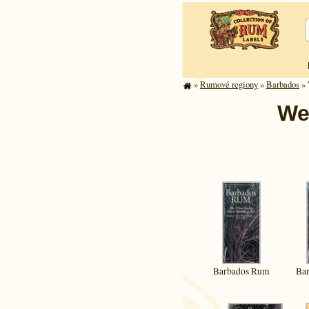
»
Rumové regiony
»
Barbados
» 
Wes
Barbados Rum
Ba