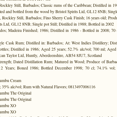
Rockley Still, Barbados; Classic rums of the Caribbean; Distilled in 1
ted and bottled from the wood by Bristol Spirits Ltd, GL12 8NB; Single
, Rockley Still, Barbados; Fino Sherry Cask Finish; 16 years old; Prod
ts Ltd, GL12 8NB; Single pot Still; Distilled in 1988; Bottled in 2002
ados; Madeira Finished; 1986; Distilled in 1986 - Bottled in 2008; 70
le Cask Rum; Distilled in: Barbados; At: West Indies Distillery; Dist
ottles; Distilled in 1986; Aged 25 years; 52.7% alc/vol; 700 ml; Aged 
ncan Taylor Ltd, Huntly, Aberdeenshire, AB54 8JU7, Scotland
trength; Dated Distillation Rum; Matured in Wood; Produce of Barba
 12 Years; Boned 1986; Bottled December 1998; 70 cl; 74.1% vol
Bumbu Cream
; 35% alc/vol; Rum with Natural Flavors; 0813497006116
umbu The Original
umbu The Original
Bumbu XO
Bumbu XO