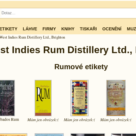
ETIKETY
LÁHVE
FIRMY
KNIHY
TISKAŘI
OCENĚNÍ
MUZ
West Indies Rum Distillery Ltd., Brighton
t Indies Rum Distillery Ltd.,
Rumové etikety
rbados Rum
Mám jen
obrázek:(
Mám jen
obrázek:(
Mám jen
obrázek:(