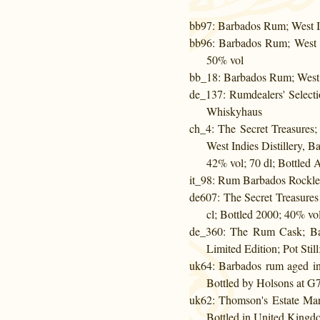
bb97
: Barbados Rum; West In
bb96
: Barbados Rum; West I
50% vol
bb_18
: Barbados Rum; West 
de_137
: Rumdealers' Select
Whiskyhaus
ch_4
: The Secret Treasures
West Indies Distillery, B
42% vol; 70 dl; Bottled
it_98
: Rum Barbados Rockley 
de607
: The Secret Treasures
cl; Bottled 2000; 40% vo
de_360
: The Rum Cask; Barb
Limited Edition; Pot Sti
uk64
: Barbados rum aged in
Bottled by Holsons at G
uk62
: Thomson's Estate Ma
Bottled in United King