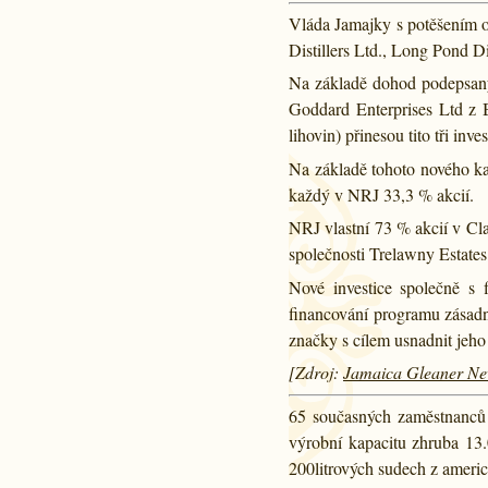
Vláda Jamajky s potěšením o
Distillers Ltd., Long Pond D
Na základě dohod podepsaný
Goddard Enterprises Ltd z 
lihovin) přinesou tito tři in
Na základě tohoto nového ka
každý v NRJ 33,3 % akcií.
NRJ vlastní 73 % akcií v Cl
společnosti Trelawny Estates
Nové investice společně s
financování programu zásad
značky s cílem usnadnit jeho
[Zdroj:
Jamaica Gleaner N
65 současných zaměstnanců
výrobní kapacitu zhruba 13.
200litrových sudech z ameri