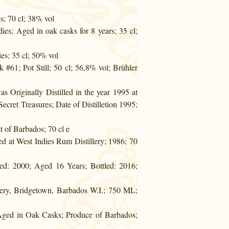
s; 70 cl; 38% vol
es; Aged in oak casks for 8 years; 35 cl;
es; 35 cl; 50% vol
 #61; Pot Still; 50 cl; 56,8% vol; Brühler
 Originally Distilled in the year 1995 at
Secret Treasures; Date of Distilletion 1995;
 of Barbados; 70 cl e
ed at West Indies Rum Distillery; 1986; 70
led: 2000; Aged 16 Years; Bottled: 2016;
llery, Bridgetown, Barbados W.I.; 750 ML;
 Aged in Oak Casks; Produce of Barbados;