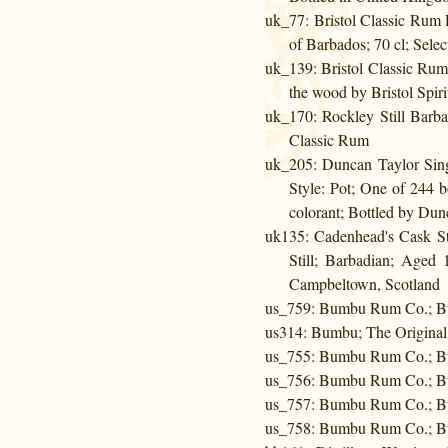
uk_77
: Bristol Classic Rum 
of Barbados; 70 cl; Selec
uk_139
: Bristol Classic Rum
the wood by Bristol Spiri
uk_170
: Rockley Still Barb
Classic Rum
uk_205
: Duncan Taylor Sing
Style: Pot; One of 244 b
colorant; Bottled by Du
uk135
: Cadenhead's Cask S
Still; Barbadian; Aged
Campbeltown, Scotland
us_759
: Bumbu Rum Co.; 
us314
: Bumbu; The Original
us_755
: Bumbu Rum Co.; B
us_756
: Bumbu Rum Co.; B
us_757
: Bumbu Rum Co.; 
us_758
: Bumbu Rum Co.; 