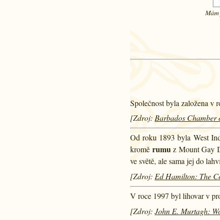
Mám 
Společnost byla založena v 
[Zdroj:
Barbados Chamber o
Od roku 1893 byla West In
rumu
kromě
z Mount Gay Dis
ve světě, ale sama jej do lahv
[Zdroj:
Ed Hamilton: The C
V roce 1997 byl lihovar v pr
[Zdroj:
John E. Murtagh: Wor