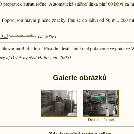
rumu
00 přepravek
ročně. Automatická stáčecí linka plní 60 lahví za m
 Popov jsou hlavní plněné značky. Plní se do lahví od 50 ml., 200 ml.
(příslušná stránka)
 Ltd
, cit. 2008]
 lihovar na Barbadosu. Původní destilační kotel pokračuje ve práci ve 
ry of Drink by Ned Halley, cit. 2005]
Galerie obrázků
Destilační kotel
Zde jsou plné texty z etiket