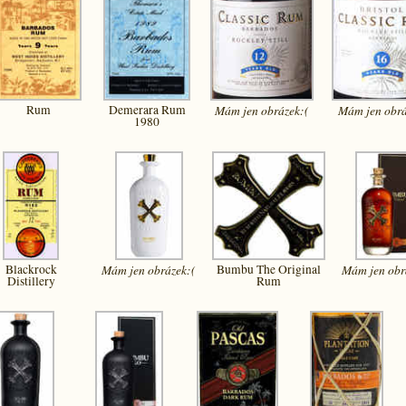
Rum
Demerara Rum
Mám jen
obrázek:(
Mám jen
obrá
1980
Blackrock
Mám jen
obrázek:(
Bumbu The Original
Mám jen
obr
Distillery
Rum