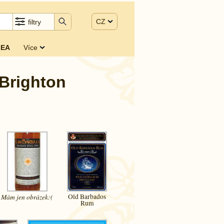
CZ
filtry
EA
Více
 Brighton
Mám jen
obrázek:(
Old Barbados
Rum