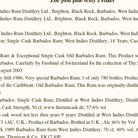
dies Rum Distillery Ltd., Brighton, Black Rock, Barbados, West Indie
ndies Rum Distillery Ltd., Brighton, Black Rock, Barbados, West Indi
Indies Rum Distillery Ltd., Brighton, Black Rock, Barbados, West Indi
ion; Single Cask Barbados Rum; West Indies Distillery; 14 Years; Cask
; Rare & Exceptional Single Cask Old Barbados Rum; This Product was
arbados; Carefully by Fassbind of Switzerland for the collection of The 
 August 2003
Still 1986; Very special Barbados Rum; 1 of only 780 bottles; Product
 of the Caribbean; Old Barbados Rum; This Rum was originally distill
l
ados; Single Cask Rum; Distilled at West Indies Distillery; Distil
ll; Cask Strength; 50 cl; www.therumcask.de; 57.6% vol
 oak wood not less then years 9 years; Distilled at West Indies Disti
73 1AU, U.K.; Product of Barbados; Bottled in U.K.; Alc 46% by Vol
rk 1989 Barbados Rum from West Indies Distillery; 70 cl; 40% vol;
dom; Thomson & Co., FK17 8JP