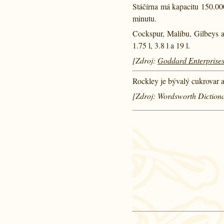
Stáčírna má kapacitu 150.0
minutu.
Cockspur, Malibu, Gilbeys a
1.75 l, 3.8 l a 19 l.
[Zdroj:
Goddard Enterprises
Rockley je bývalý cukrovar a
[Zdroj: Wordsworth Dictiona