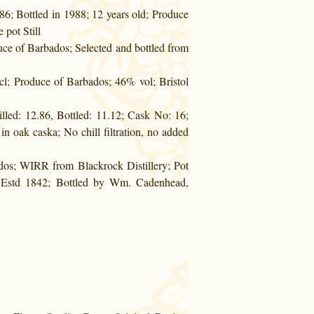
986; Bottled in 1988; 12 years old; Produce
 pot Still
uce of Barbados; Selected and bottled from
 cl; Produce of Barbados; 46% vol; Bristol
illed: 12.86, Bottled: 11.12; Cask No: 16;
in oak caska; No chill filtration, no added
dos; WIRR from Blackrock Distillery; Pot
; Estd 1842; Bottled by Wm. Cadenhead,