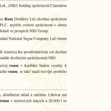
Ltd., (NRJ) holding společností Clarendon
Rum
ies
Distillery Ltd (dceřiná společnost
LC, největší světové společnosti v oboru
ch dolarů ve prospěch NRJ Group.
 státní National Sugar Company Ltd vlastní
h America Inc prostřednictvím své dceřiné
i nadále dceřinými společnostmi NRJ.
rumu
rozvoj
v karibiku budou využity k
rumu
ského
, se také snaží rozvíjet portfolio
u
, distribuční sklad a stáčírnu. Lihovar má
rumu
v nerezových tancích a 20.000 l ve