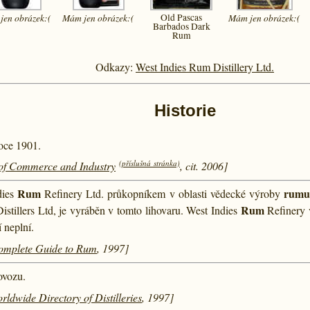
jen
obrázek:(
Mám jen
obrázek:(
Old Pascas
Mám jen
obrázek:(
Barbados Dark
Rum
Odkazy:
West Indies Rum Distillery Ltd.
Historie
roce 1901.
(příslušná stránka)
f Commerce and Industry
, cit. 2006]
Rum
rum
dies
Refinery Ltd. průkopníkem v oblasti vědecké výroby
Rum
tillers Ltd, je vyráběn v tomto lihovaru. West Indies
Refinery 
í neplní.
omplete Guide to Rum
, 1997]
ovozu.
ldwide Directory of Distilleries
, 1997]