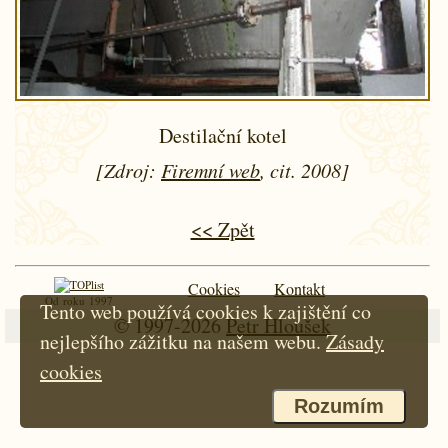
Destilační kotel
[Zdroj:
Firemní web
, cit. 2008]
<< Zpět
Cookies
Kontakt
Od roku 1997
Tento web používá cookies k zajištění co
© 1997-2026
Petr Hloušek
nejlepšího zážitku na našem webu.
Zásady
cookies
Rozumím