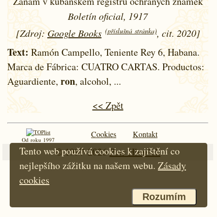
Zánam v kubánském registru ochraných známek
Boletín oficial, 1917
(příslušná stránka)
[Zdroj:
Google Books
, cit. 2020]
Text:
Ramón Campello, Teniente Rey 6, Habana.
Marca de Fábrica: CUATRO CARTAS. Productos:
ron
Aguardiente,
, alcohol, ...
<< Zpět
Cookies
Kontakt
Od roku 1997
Tento web používá cookies k zajištění co
© 1997-2026
Petr Hloušek
nejlepšího zážitku na našem webu.
Zásady
cookies
Rozumím