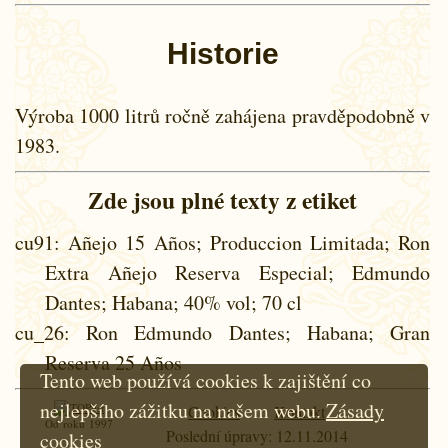
Historie
Výroba 1000 litrů ročně zahájena pravděpodobně v
1983.
Zde jsou plné texty z etiket
cu91
: Añejo 15 Años; Produccion Limitada; Ron
Extra Añejo Reserva Especial; Edmundo
Dantes; Habana; 40% vol; 70 cl
cu_26
: Ron Edmundo Dantes; Habana; Gran
Reserva 25 Años
Tento web používá cookies k zajištění co
nejlepšího zážitku na našem webu.
Zásady
Cookies
Kontakt
Od roku 1997
Poslední úpravy: 12.11.2014
cookies