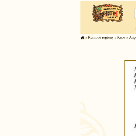
»
Rumové regiony
»
Kuba
»
Ange