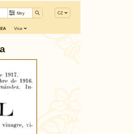
CZ
filtry
EA
Více
a