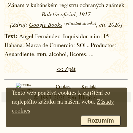
Zánam v kubánském registru ochraných známek
Boletín oficial, 1917
(příslušná stránka)
[Zdroj:
Google Books
, cit. 2020]
Text:
Angel Fernández, Inquisidor núm. 15,
Habana. Marca de Comercio: SOL. Productos:
ron
Aguardiente,
, alcohol, licores, ...
<< Zpět
Cookies
Kontakt
Od roku 1997
Tento web používá cookies k zajištění co
© 1997-2026
Petr Hloušek
nejlepšího zážitku na našem webu.
Zásady
cookies
Rozumím