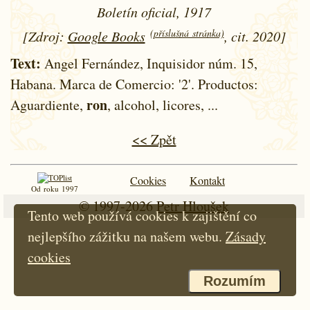
Boletín oficial, 1917
(příslušná stránka)
[Zdroj:
Google Books
, cit. 2020]
Text:
Angel Fernández, Inquisidor núm. 15,
Habana. Marca de Comercio: '2'. Productos:
ron
Aguardiente,
, alcohol, licores, ...
<< Zpět
Cookies
Kontakt
Od roku 1997
© 1997-2026
Petr Hloušek
Tento web používá cookies k zajištění co
nejlepšího zážitku na našem webu.
Zásady
cookies
Rozumím