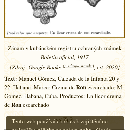
Zánam v kubánském registru ochraných známek
Boletín oficial, 1917
(příslušná stránka)
[Zdroj:
Google Books
, cit. 2020]
Text:
Manuel Gómez, Calzada de la Infanta 20 y
Ron
22, Habana. Marca: Crema de
escarchado; M.
Gomez, Habana, Cuba. Productos: Un licor crema
Ron
de
escarchado
<< Zpět
Tento web používá cookies k zajištění co
nejlepšího zážitku na našem webu.
Zásady