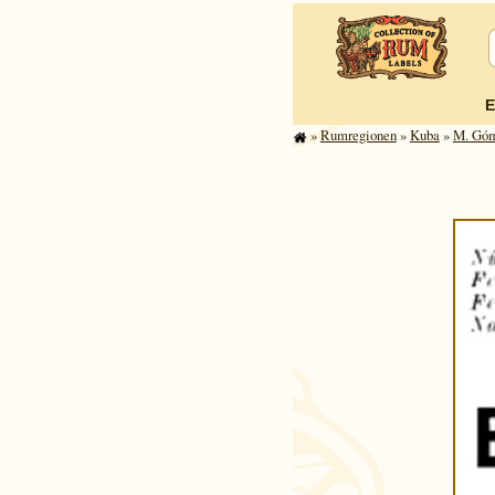
E
»
Rum­re­gi­o­nen
»
Kuba
»
M. Góm