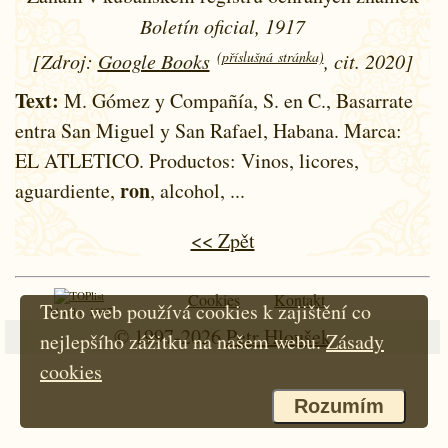
Boletín oficial, 1917
(příslušná stránka)
[Zdroj:
Google Books
, cit. 2020]
Text:
M. Gómez y Compañía, S. en C., Basarrate
entra San Miguel y San Rafael, Habana. Marca:
EL ATLETICO. Productos: Vinos, licores,
ron
aguardiente,
, alcohol, ...
<< Zpět
Cookies
Kontakt
Tento web používá cookies k zajištění co
Od roku 1997
© 1997-2026
Petr Hloušek
nejlepšího zážitku na našem webu.
Zásady
cookies
Rozumím