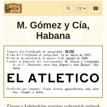
CZ
M. Gómez y Cía,
Habana
Zánam v kubánském registru ochraných známek