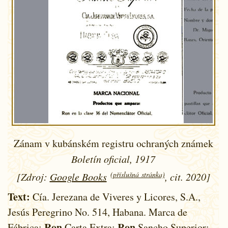
Zánam v kubánském registru ochraných známek
Boletín oficial, 1917
(příslušná stránka)
[Zdroj:
Google Books
, cit. 2020]
Text:
Cía. Jerezana de Viveres y Licores, S.A.,
Jesús Peregrino No. 514, Habana. Marca de
Ron
Ron
Fábrica:
Carta Extra;
Sancho Superior;