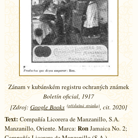
Zánam v kubánském registru ochraných známek
Boletín oficial, 1917
(příslušná stránka)
[Zdroj:
Google Books
, cit. 2020]
Text:
Compañía Licorera de Manzanillo, S.A.
Ron
Manzanillo, Oriente. Marca:
Jamaica No. 2;
Compañía Licorera de Manzanillo (S.A.),