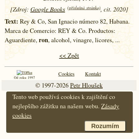
(příslušná stránka)
[Zdroj:
Google Books
, cit. 2020]
Text:
Rey & Co, San Ignacio número 82, Habana.
Marca de Comercio: REY & Co. Productos:
ron
Aguardiente,
, alcohol, vinagre, licores, ...
<< Zpět
Cookies
Kontakt
Od roku 1997
© 1997-2026
Petr Hloušek
Tento web používá cookies k zajištění co
nejlepšího zážitku na našem webu.
Zásady
cookies
Rozumím