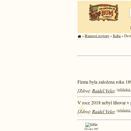
»
Rumové regiony
»
Kuba
» Dest
Firma byla založena roku 18
(příslušná
[Zdroj:
Raidel Veloz
V roce 2018 nebyl lihovar v 
(příslušná
[Zdroj:
Raidel Veloz
Od roku 1997