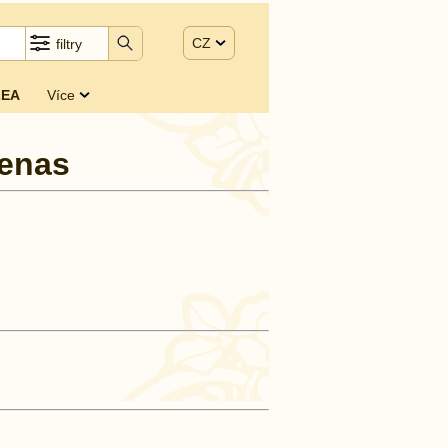
CZ
filtry
EA
Více
denas