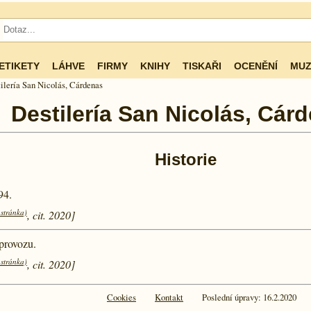
ETIKETY
LÁHVE
FIRMY
KNIHY
TISKAŘI
OCENĚNÍ
MUZ
ilería San Nicolás, Cárdenas
Destilería San Nicolás, Cár
Historie
94.
 stránka)
, cit. 2020]
provozu.
 stránka)
, cit. 2020]
Cookies
Kontakt
Poslední úpravy: 16.2.2020