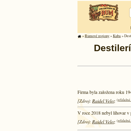
»
Rumové regiony
»
Kuba
» Dest
Destiler
Firma byla založena roku 19
(příslušná
[Zdroj:
Raidel Veloz
V roce 2018 nebyl lihovar v 
(příslušná
[Zdroj:
Raidel Veloz