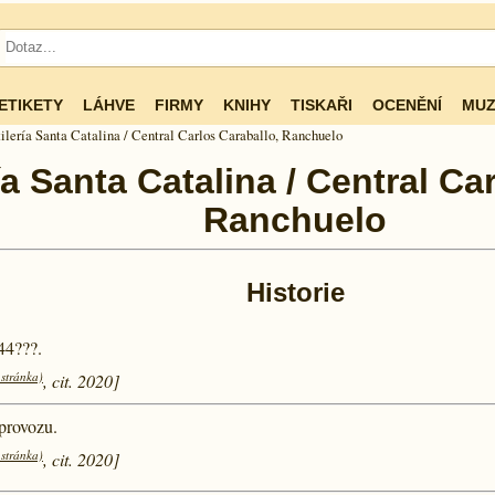
ETIKETY
LÁHVE
FIRMY
KNIHY
TISKAŘI
OCENĚNÍ
MUZ
ilería Santa Catalina / Central Carlos Caraballo, Ranchuelo
ía Santa Catalina / Central Ca
Ranchuelo
Historie
44???.
 stránka)
, cit. 2020]
provozu.
 stránka)
, cit. 2020]