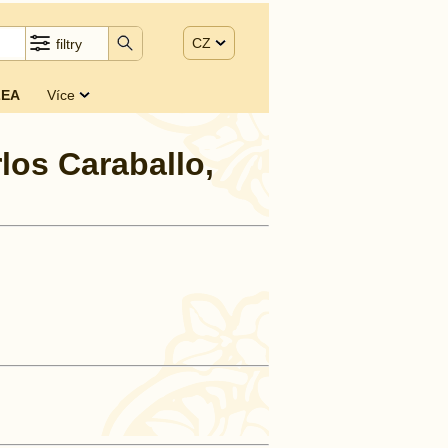
CZ
filtry
EA
Více
rlos Caraballo,