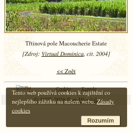
Třtinová pole Macoucherie Estate
[Zdroj:
Virtual Dominica
, cit. 2004]
<< Zpět
Cookies
Kontakt
Tento web používá cookies k zajištění co
Od roku 1997
© 1997-2026
Petr Hloušek
nejlepšího zážitku na našem webu.
Zásady
cookies
Rozumím