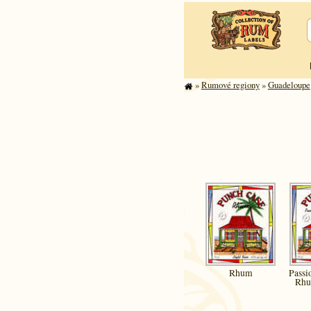
»
Rumové regiony
»
Guade­lou­pe
Rhum
Passi
Rhu