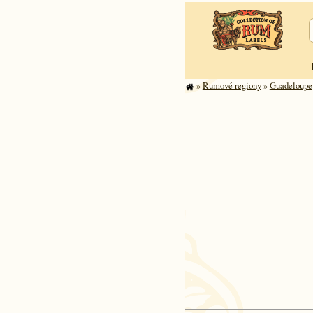
»
Rumové regiony
»
Guade­lou­pe