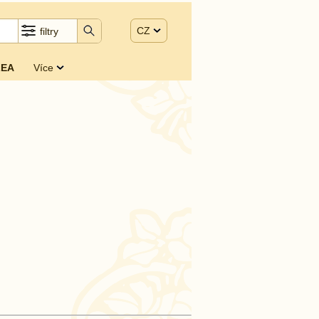
CZ
filtry
EA
Více