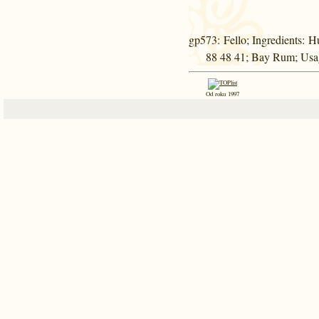
gp573
: Fello; Ingredients: 
88 48 41; Bay Rum; Usage
Od roku 1997