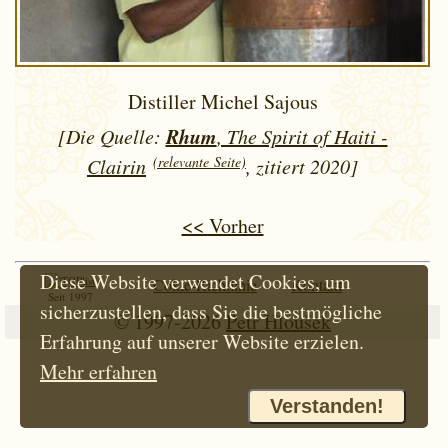
Distiller Michel Sajous
Rhum
[Die Quelle:
, The Spirit of Haiti -
(relevante Seite)
Clairin
, zitiert 2020]
<< Vorher
Diese Website verwendet Cookies, um
Cokie-Richtlinie
Kontakt
Seit 1997
sicherzustellen, dass Sie die bestmögliche
© 1997-2026
Petr Hloušek
Erfahrung auf unserer Website erzielen.
Mehr erfahren
Verstanden!