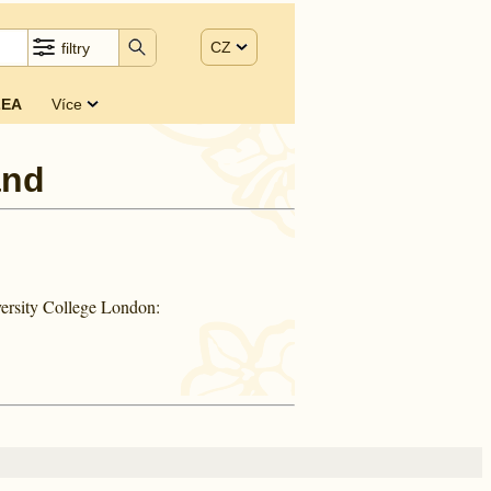
CZ
filtry
EA
Více
and
ersity College London: