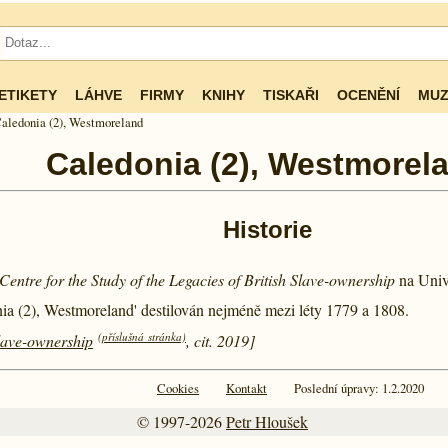
ETIKETY
LÁHVE
FIRMY
KNIHY
TISKAŘI
OCENĚNÍ
MUZ
aledonia (2), Westmoreland
Caledonia (2), Westmorel
Historie
Centre for the Study of the Legacies of British Slave-ownership
na Univ
nia (2), Westmoreland' destilován nejméně mezi léty
1779 a
1808.
(příslušná stránka)
Slave-ownership
, cit. 2019]
Cookies
Kontakt
Poslední úpravy: 1.2.2020
© 1997-2026
Petr Hloušek