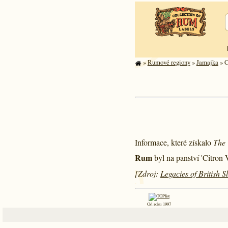
»
Rumové regiony
»
Jamajka
» C
Informace, které získalo
The 
Rum
byl na panství 'Citron 
[Zdroj:
Legacies of British 
Od roku 1997