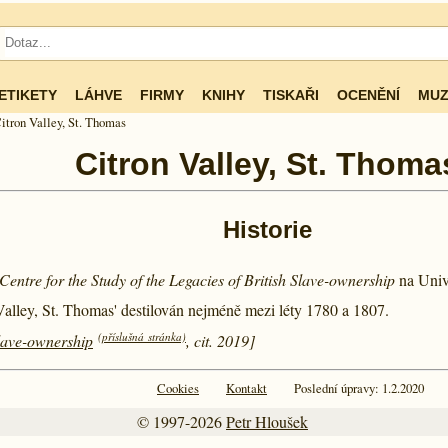
ETIKETY
LÁHVE
FIRMY
KNIHY
TISKAŘI
OCENĚNÍ
MUZ
itron Valley, St. Thomas
Citron Valley, St. Thoma
Historie
Centre for the Study of the Legacies of British Slave-ownership
na Univ
Valley, St. Thomas' destilován nejméně mezi léty
1780 a
1807.
(příslušná stránka)
Slave-ownership
, cit. 2019]
Cookies
Kontakt
Poslední úpravy: 1.2.2020
© 1997-2026
Petr Hloušek