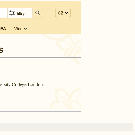
CZ
filtry
EA
Více
s
ersity College London: