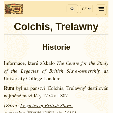
CZ
Colchis, Trelawny
Historie
Informace, které získalo
The Centre for the Study
of the Legacies of British Slave-ownership
na
University College London:
Rum
byl na panství 'Colchis, Trelawny' destilován
nejméně mezi léty
1774 a
1807.
[Zdroj:
Legacies of British Slave-
(příslušná stránka)
ownership
, cit. 2019]