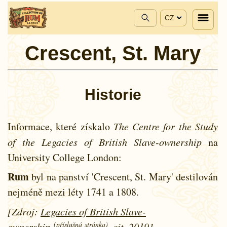
CZ
Crescent, St. Mary
Historie
Informace, které získalo
The Centre for the Study
of the Legacies of British Slave-ownership
na
University College London:
Rum
byl na panství 'Crescent, St. Mary' destilován
nejméně mezi léty
1741 a
1808.
[Zdroj:
Legacies of British Slave-
(příslušná stránka)
ownership
, cit. 2019]