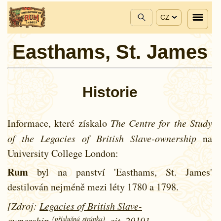
CZ
Easthams, St. James
Historie
Informace, které získalo
The Centre for the Study
of the Legacies of British Slave-ownership
na
University College London:
Rum
byl na panství 'Easthams, St. James'
destilován nejméně mezi léty
1780 a
1798.
[Zdroj:
Legacies of British Slave-
(příslušná stránka)
ownership
, cit. 2019]