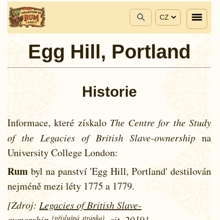
CZ
Egg Hill, Portland
Historie
Informace, které získalo
The Centre for the Study
of the Legacies of British Slave-ownership
na
University College London:
Rum
byl na panství 'Egg Hill, Portland' destilován
nejméně mezi léty
1775 a
1779.
[Zdroj:
Legacies of British Slave-
(příslušná stránka)
ownership
, cit. 2019]