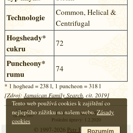
Common, Helical &
Technologie
Centrifugal
Hogsheady*
72
cukru
Puncheony*
74
rumu
* 1 hoghead = 238 l, 1 puncheon = 318 l
[Zdroj:
Jamaican Family Search
, cit. 2019]
Tento web používá cookies k zajištění co
nejlepšího zážitku na našem webu.
Zásady
Cookies
Kontakt
Od roku 1997
Poslední úpravy: 1.2.2020
cookies
© 1997-2026
Petr Hloušek
Rozumím