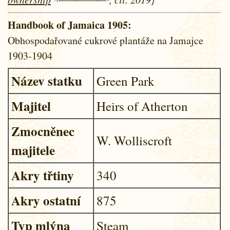
Handbook of Jamaica 1905:
Obhospodařované cukrové plantáže na Jamajce
1903-1904
Název statku
Green Park
Majitel
Heirs of Atherton
Zmocněnec
W. Wolliscroft
majitele
Akry třtiny
340
Akry ostatní
875
Typ mlýna
Steam