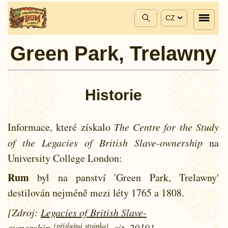
CZ
Green Park, Trelawny
Historie
Informace, které získalo
The Centre for the Study
of the Legacies of British Slave-ownership
na
University College London:
Rum
byl na panství 'Green Park, Trelawny'
destilován nejméně mezi léty
1765 a
1808.
[Zdroj:
Legacies of British Slave-
(příslušná stránka)
ownership
, cit. 2019]